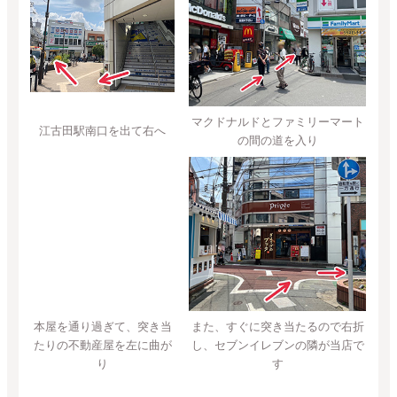
マクドナルドとファミリーマート
江古田駅南口を出て右へ
の間の道を入り
本屋を通り過ぎて、突き当
また、すぐに突き当たるので右折
たりの不動産屋を左に曲が
し、セブンイレブンの隣が当店で
り
す