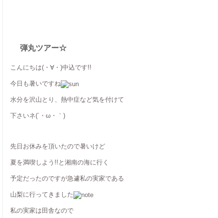
弾丸ツアー☆
こんにちは(・∀・)中込です!!
今日も暑いですね
水分を沢山とり、熱中症など気を付けて
下さいネ(´・ω・｀)
先日お休みを頂いたので暑いけど
夏を満喫しよう!!と湘南の海に行く
予定だったのですが急遽私の実家である
山梨に行ってきました
私の実家は田舎なので