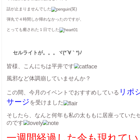
話が止まりませんでした
(笑)
弾丸で４時間しか帰れなかったのですが、
とっても癒された１日でした
セルライトが。。。ヾ(*´∀｀*)ﾉ
皆様、こんにちは平井です
風邪など体調崩していませんか？
リポ
この間、今月のイベントでおすすめしている
サージ
を受けました
そしたら、なんと何年も私の太ももに居座っていた
のです
一週間経過した今も現れてい