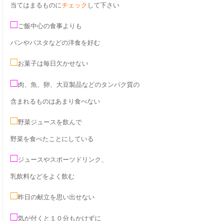
当てはまるものに
チェック
して下さい
□
ご飯中心の食事よりも
パンやパスタなどの洋食を好む
□
お菓子は毎日欠かせない
□
肉、魚、卵、大豆製品などのタンパク質の
含まれるものはあまり食べない
□
野菜ジュースを飲んで
野菜を食べたことにしている
□
ジュースやスポーツドリンク、
乳飲料などをよく飲む
□
昨日の献立を思い出せない
□
気が付くと１０分もかけずに